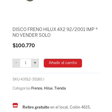
DISCO FRENO HILUX 4X2 92/2001 IMP *
NO VENDER SOLO
$
100.770
DISCO
FRENO
-
+
Añadir al carrito
HILUX
4X2
92/2001
SKU
43512-35180.I
IMP
*
Categorías
Frenos
,
Hilux
,
Tienda
NO
VENDER
SOLO
Retiro gratuito
en el local, Colón 4615,
cantidad