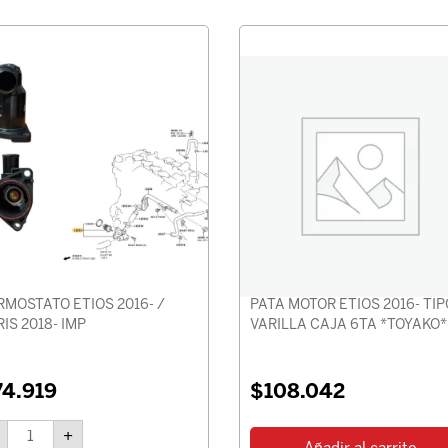
TERMOSTATO
ETIOS
2016-
/
YARIS
2018-
IMP
cantidad
RMOSTATO ETIOS 2016- /
PATA MOTOR ETIOS 2016- TIP
IS 2018- IMP
VARILLA CAJA 6TA *TOYAKO*
74.919
$
108.042
+