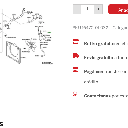
/
-
+
Añadi
SW4
2005-
2015
SKU
16470-0L032
Categor
DIESEL
S/TAPA
ORIG
Retiro gratuito
en el 
cantidad
Envío gratuito
a toda 
Pagá con
transferenci
crédito.
Contactanos
por este
s