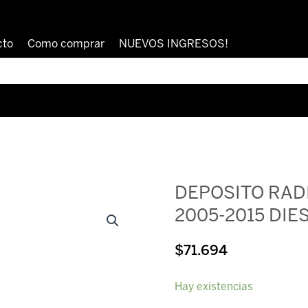
cto
Como comprar
NUEVOS INGRESOS!
DEPOSITO RAD
2005-2015 DIE
$
71.694
DEPOSITO
Hay existencias
RADIADOR
HILUX