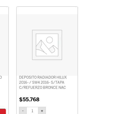
DEPOSITO
RADIADOR
HILUX
2016-
/
SW4
2016-
S/TAPA
C/REFUERZO
BRONCE
NAC
cantidad
O
DEPOSITO RADIADOR HILUX
2016- / SW4 2016- S/TAPA
C/REFUERZO BRONCE NAC
$
55.768
-
+