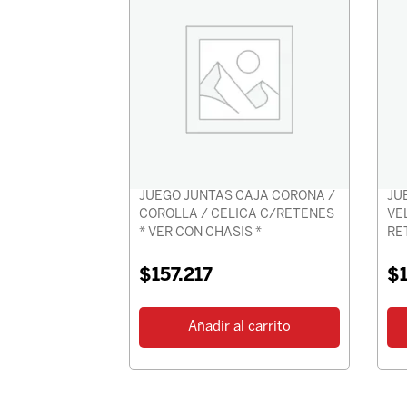
JUEGO JUNTAS CAJA CORONA /
JU
COROLLA / CELICA C/RETENES
VE
* VER CON CHASIS *
RE
$
157.217
$
Añadir al carrito