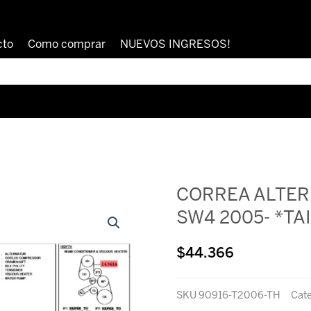
cto
Como comprar
NUEVOS INGRESOS!
CORREA ALTER
SW4 2005- *TA
$
44.366
SKU
90916-T2006-TH
Cate