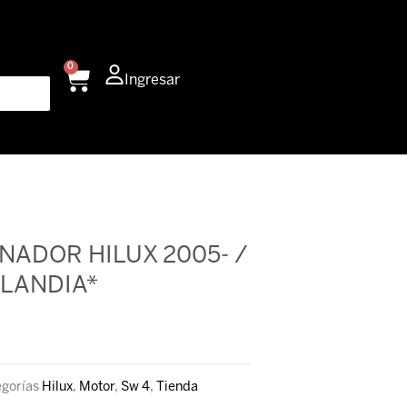
0
Carrito
Ingresar
NADOR HILUX 2005- /
ILANDIA*
gorías
Hilux
,
Motor
,
Sw 4
,
Tienda