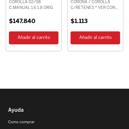
COROLLA 02/08
CORONA / COROLLA
C.MANUAL 1.6 1.8 ORIG
C/RETENES * VER CON
CHASIS *
$
147.840
$
1.113
Añadir al carrito
Añadir al carrito
Ayuda
Como comprar