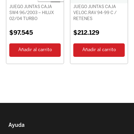
JUEGO JUNTAS CAJA
JUEGO JUNTAS CAJA
SW4 96/2003 – HILUX
VELOC.RAV 94-99 C /
02/04 TURBO
RETENES
$
97.545
$
212.129
Añadir al carrito
Añadir al carrito
Ayuda