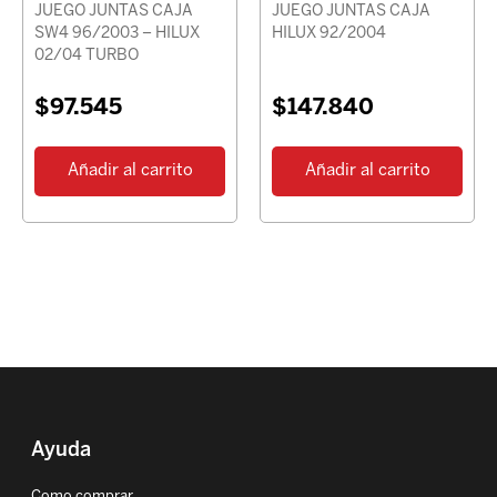
JUEGO JUNTAS CAJA
JUEGO JUNTAS CAJA
SW4 96/2003 – HILUX
HILUX 92/2004
02/04 TURBO
$
97.545
$
147.840
Añadir al carrito
Añadir al carrito
Ayuda
Como comprar