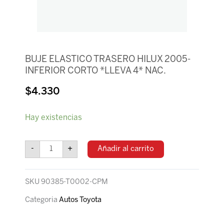
BUJE ELASTICO TRASERO HILUX 2005-
INFERIOR CORTO *LLEVA 4* NAC.
$
4.330
BUJE
Hay existencias
ELASTICO
TRASERO
HILUX
-
+
Añadir al carrito
2005-
INFERIOR
CORTO
SKU
90385-T0002-CPM
*LLEVA
4*
Categoria
Autos Toyota
NAC.
cantidad