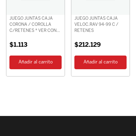
JUEGO JUNTAS CAJA
JUEGO JUNTAS CAJA
CORONA / COROLLA
VELOC.RAV 94-99 C /
C/RETENES * VER CON
RETENES
CHASIS *
$
1.113
$
212.129
Añadir al carrito
Añadir al carrito