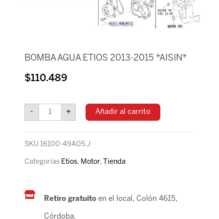
BOMBA AGUA ETIOS 2013-2015 *AISIN*
$
110.489
BOMBA
AGUA
-
+
Añadir al carrito
ETIOS
2013-
2015
SKU
16100-49A05.J
*AISIN*
cantidad
Categorías
Etios
,
Motor
,
Tienda
Retiro gratuito
en el local, Colón 4615,
Córdoba.