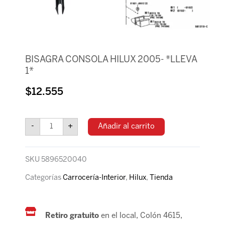
BISAGRA CONSOLA HILUX 2005- *LLEVA
1*
$
12.555
BISAGRA
CONSOLA
-
+
Añadir al carrito
HILUX
2005-
*LLEVA
SKU
5896520040
1*
cantidad
Categorías
Carrocería-Interior
,
Hilux
,
Tienda
Retiro gratuito
en el local, Colón 4615,