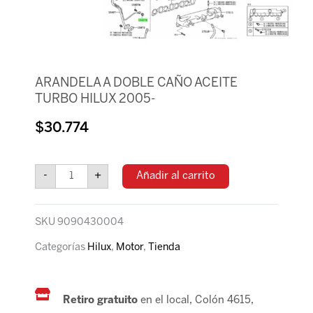
ARANDELA A DOBLE CAÑO ACEITE
TURBO HILUX 2005-
$
30.774
ARANDELA
A
-
+
Añadir al carrito
DOBLE
CAÑO
ACEITE
SKU
9090430004
TURBO
HILUX
Categorías
Hilux
,
Motor
,
Tienda
2005-
cantidad
Retiro gratuito
en el local, Colón 4615,