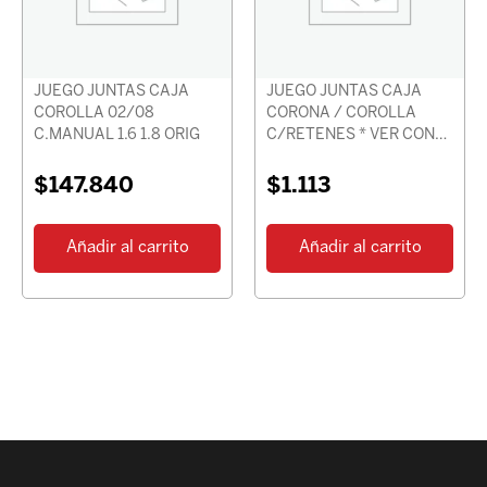
JUEGO JUNTAS CAJA
JUEGO JUNTAS CAJA
COROLLA 02/08
CORONA / COROLLA
C.MANUAL 1.6 1.8 ORIG
C/RETENES * VER CON
CHASIS *
$
147.840
$
1.113
Añadir al carrito
Añadir al carrito