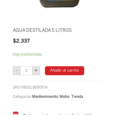
AGUA DESTILADA 5 LITROS
$
2.337
AGUA
Hay existencias
DESTILADA
5
LITROS
-
+
Añadir al carrito
cantidad
SKU
08011-BID05.N
Categorías
Mantenimiento
,
Motor
,
Tienda