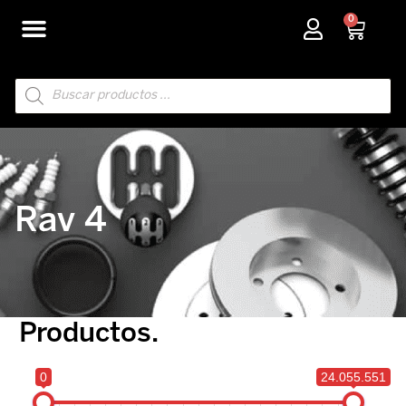
Ir
0
Carri
al
contenido
Búsqueda
de
productos
Rav 4
Productos.
0
24.055.551