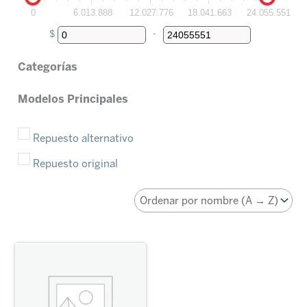
0
6.013.888
12.027.776
18.041.663
24.055.551
$
-
Minimum Price
Maximum Price
Categorías
Carrocería-Interior
(3480)
Modelos Principales
Electricidad
(430)
Corolla
(1731)
Repuesto alternativo
Filtros
(35)
Corolla Cross
(202)
Repuesto original
Frenos
(178)
Etios
(671)
Frenos
(29)
Hilux
(3265)
Lubricantes
(10)
Pick-Ups Toyota
(6)
Mantenimiento
(87)
Rav
(392)
Motor
(1721)
SUV Toyota
(10)
Transmisión-Embrague
(559)
Sw 4
(1358)